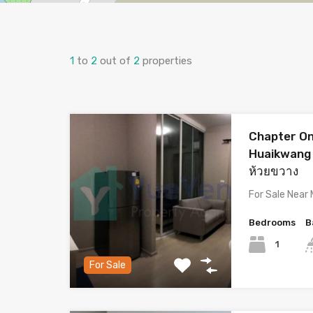
1
to
2
out of
2
properties
Chapter O
Huaikwang /
ห้วยขวาง
For Sale Near
Bedrooms
B
1
For Sale