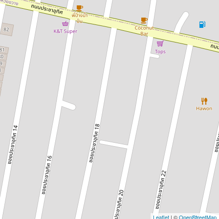
Leaflet
| ©
OpenStreetMap