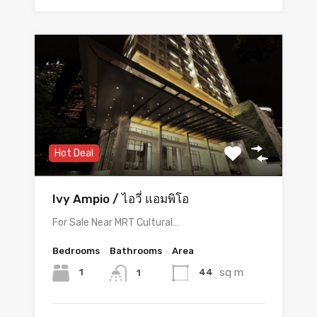
Hot Deal
Ivy Ampio / ไอวี่ แอมพิโอ
For Sale Near MRT Cultural…
Bedrooms
Bathrooms
Area
sq m
1
44
1