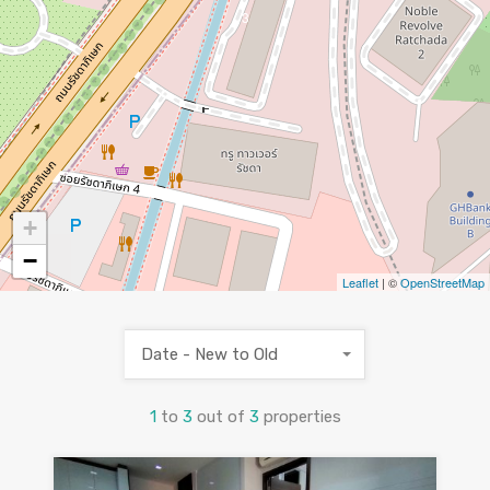
3
+
−
Leaflet
| ©
OpenStreetMap
Date - New to Old
1
to
3
out of
3
properties