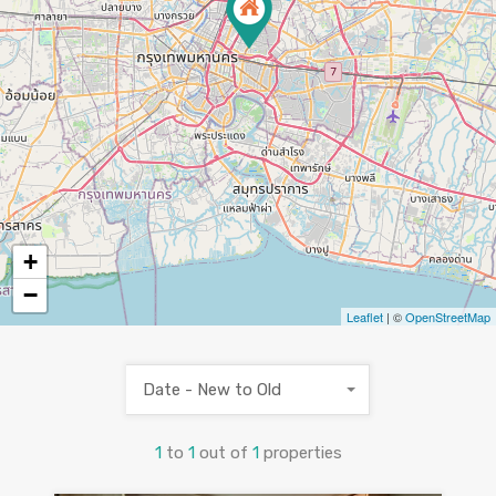
+
−
Leaflet
| ©
OpenStreetMap
Date - New to Old
1
to
1
out of
1
properties