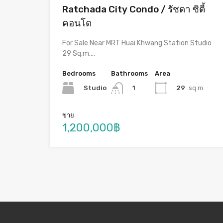
Ratchada City Condo / รัชดา ซิตี้
คอนโด
For Sale Near MRT Huai Khwang Station Studio
29 Sq.m.…
Bedrooms
Bathrooms
Area
Studio
29
sq m
1
ขาย
1,200,000฿