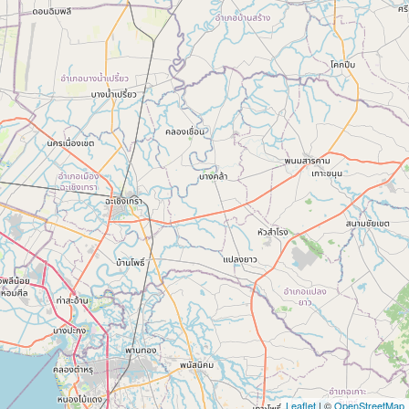
Leaflet
| ©
OpenStreetMap