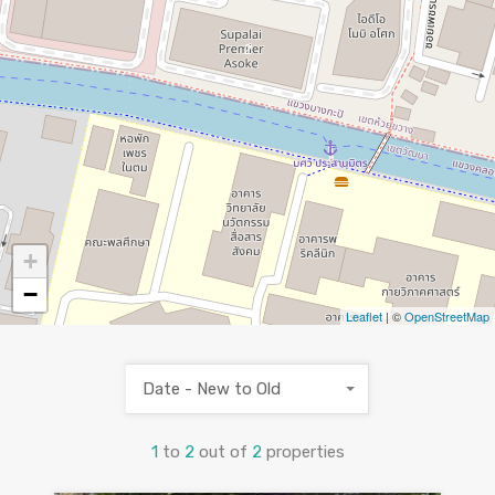
2
+
−
Leaflet
| ©
OpenStreetMap
Date - New to Old
1
to
2
out of
2
properties