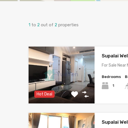
1
to
2
out of
2
properties
Supalai Well
For Sale Near
Bedrooms
B
1
Hot Deal
Supalai Well