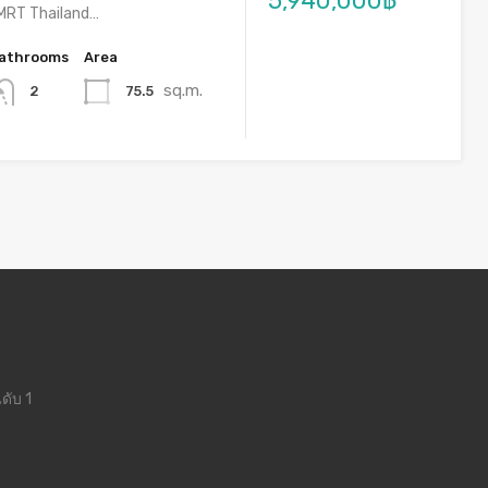
5,940,000฿
 MRT Thailand…
athrooms
Area
sq.m.
75.5
2
ดับ 1