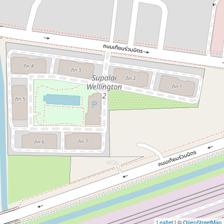
Leaflet
| ©
OpenStreetMap