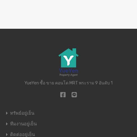
YueYen ซื้อ ขาย คอนโด MRT พระราม 9 อันดับ 1
ทรัพย์อยู่เย็น
ทีมงานอยู่เย็น
ติดต่ออยู่เย็น