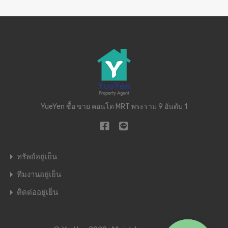
YueYen ซื้อ ขาย คอนโด MRT พระราม 9 อันดับ 1
ทรัพย์อยู่เย็น
ทีมงานอยู่เย็น
ติดต่ออยู่เย็น