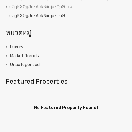
eJgKXQgJczAhkNiiojuzQaG
บน
eJgKXQgJczAhkNiiojuzQaG
หมวดหมู่
Luxury
Market Trends
Uncategorized
Featured Properties
No Featured Property Found!