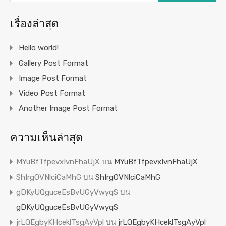
เรื่องล่าสุด
Hello world!
Gallery Post Format
Image Post Format
Video Post Format
Another Image Post Format
ความเห็นล่าสุด
MYuBfTfpevxIvnFhaUjX
บน
MYuBfTfpevxIvnFhaUjX
ShIrgOVNlciCaMhG
บน
ShIrgOVNlciCaMhG
gDKyUQguceEsBvUGyVwyqS
บน
gDKyUQguceEsBvUGyVwyqS
jrLQEgbyKHceklTsgAyVpl
บน
jrLQEgbyKHceklTsgAyVpl