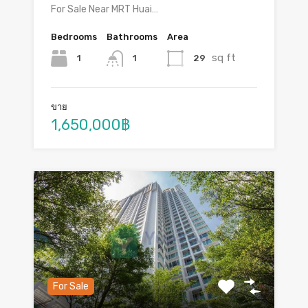
For Sale Near MRT Huai…
Bedrooms
Bathrooms
Area
sq ft
1
29
1
ขาย
1,650,000฿
For Sale