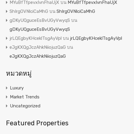
MYuBfTfpevxIvnFhaUjX
บน
MYuBfTfpevxIvnFhaUjX
ShIrgOVNlciCaMhG
บน
ShIrgOVNlciCaMhG
gDKyUQguceEsBvUGyVwyqS
บน
gDKyUQguceEsBvUGyVwyqS
jrLQEgbyKHceklTsgAyVpl
บน
jrLQEgbyKHceklTsgAyVpl
eJgKXQgJczAhkNiiojuzQaG
บน
eJgKXQgJczAhkNiiojuzQaG
หมวดหมู่
Luxury
Market Trends
Uncategorized
Featured Properties