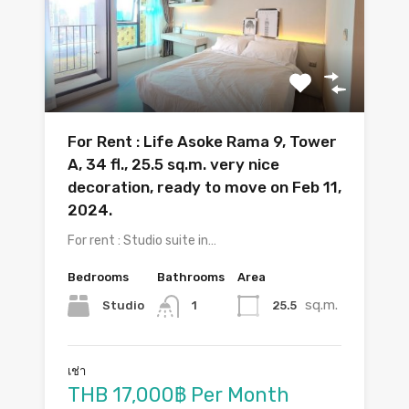
For Rent : Life Asoke Rama 9, Tower
A, 34 fl., 25.5 sq.m. very nice
decoration, ready to move on Feb 11,
2024.
For rent : Studio suite in…
Bedrooms
Bathrooms
Area
sq.m.
Studio
25.5
1
เช่า
THB 17,000฿ Per Month