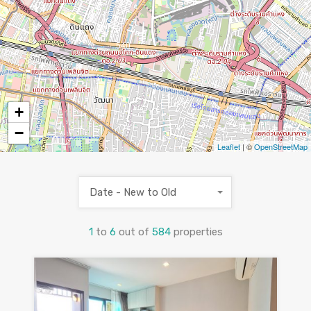
7
540
+
−
Leaflet
| ©
OpenStreetMap
Date - New to Old
1
to
6
out of
584
properties