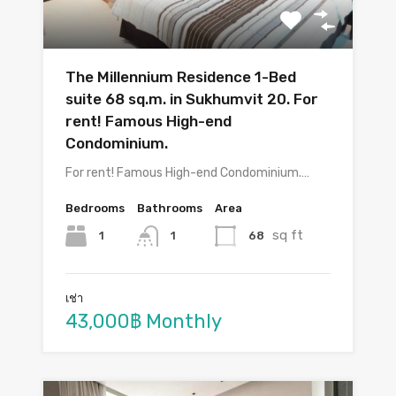
The Millennium Residence 1-Bed
suite 68 sq.m. in Sukhumvit 20. For
rent! Famous High-end
Condominium.
For rent! Famous High-end Condominium.…
Bedrooms
Bathrooms
Area
sq ft
1
68
1
เช่า
43,000฿ Monthly