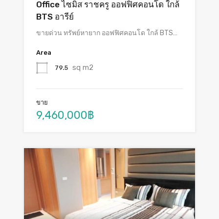
Office ไซมิส ราชครู ออฟฟิศคอนโด ใกล้
BTS อารีย์
ขายด่วน ทรัพย์หายาก ออฟฟิศคอนโด ใกล้ BTS…
Area
sq m2
79.5
ขาย
9,460,000฿