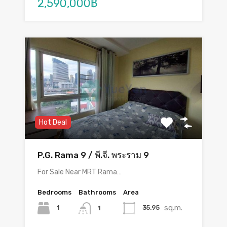
2,590,000฿
Hot Deal
P.G. Rama 9 / พี.จี. พระราม 9
For Sale Near MRT Rama…
Bedrooms
Bathrooms
Area
sq.m.
1
35.95
1