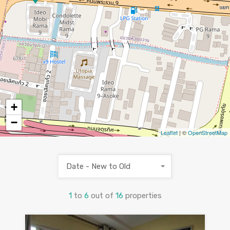
15
+
−
Leaflet
| ©
OpenStreetMap
Date - New to Old
1
to
6
out of
16
properties