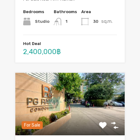
Bedrooms
Bathrooms
Area
sq.m.
Studio
30
1
Hot Deal
2,400,000฿
For Sale