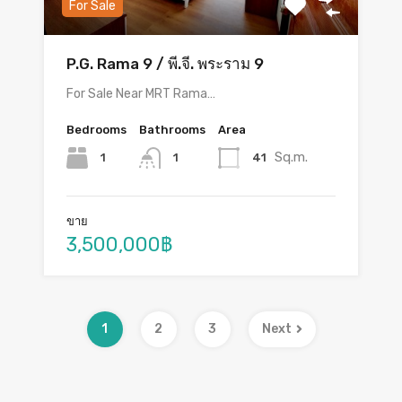
For Sale
P.G. Rama 9 / พี.จี. พระราม 9
For Sale Near MRT Rama…
Bedrooms
Bathrooms
Area
Sq.m.
1
41
1
ขาย
3,500,000฿
1
2
3
Next