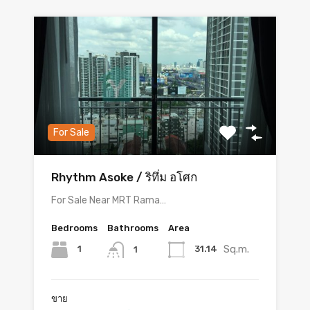
For Sale
Rhythm Asoke / ริทึ่ม อโศก
For Sale Near MRT Rama…
Bedrooms
Bathrooms
Area
Sq.m.
1
31.14
1
ขาย