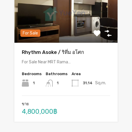
For Sale
Rhythm Asoke / ริทึ่ม อโศก
For Sale Near MRT Rama…
Bedrooms
Bathrooms
Area
Sq.m.
1
31.14
1
ขาย
4,800,000฿