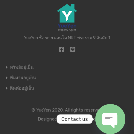
YueYen ซื้อ ขาย คอนโด MRT พระราม 9 อันดับ 1
ทรัพย์อยู่เย็น
ทีมงานอยู่เย็น
ติดต่ออยู่เย็น
© YueYen 2020. All rights reserved.
Contact us
Designed by
Inspiry Themes