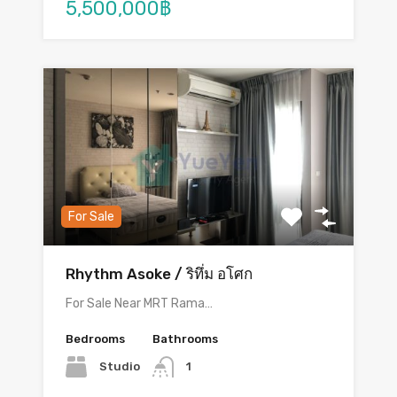
5,500,000฿
For Sale
Rhythm Asoke / ริทึ่ม อโศก
For Sale Near MRT Rama…
Bedrooms
Bathrooms
Studio
1