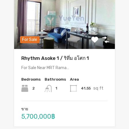
For Sale
Rhythm Asoke 1 / ริทึ่ม อโศก 1
For Sale Near MRT Rama…
Bedrooms
Bathrooms
Area
sq ft
2
41.55
1
ขาย
5,700,000฿