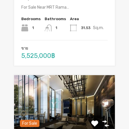
For Sale Near MRT Rama…
Bedrooms
Bathrooms
Area
Sq.m.
1
31.53
1
ขาย
5,525,000฿
For Sale