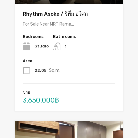
Rhythm Asoke / ริทึ่ม อโศก
For Sale Near MRT Rama…
Bedrooms
Bathrooms
Studio
1
Area
Sq.m.
22.05
ขาย
3,650,000฿