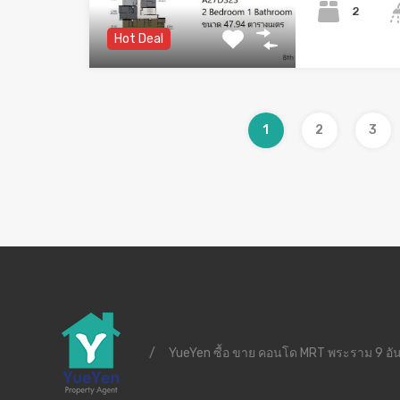
2
Hot Deal
1
2
3
/
YueYen ซื้อ ขาย คอนโด MRT พระราม 9 อัน