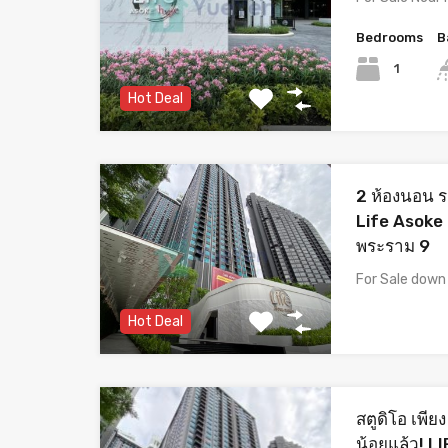
Bedrooms
B
1
Hot Deal
2 ห้องนอน 
Life Asoke 
พระราม 9
For Sale dow
Hot Deal
สตูดิโอ เพียง
น้อยแล้ว! L