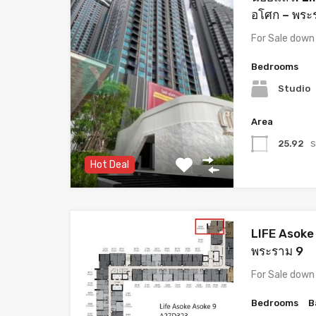
อโศก – พระ
For Sale dow
Bedrooms
Studio
Area
s
25.92
Hot Deal
LIFE Asoke 
พระราม 9
For Sale dow
Bedrooms
B