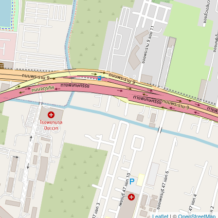
2
Leaflet
| ©
OpenStreetMap