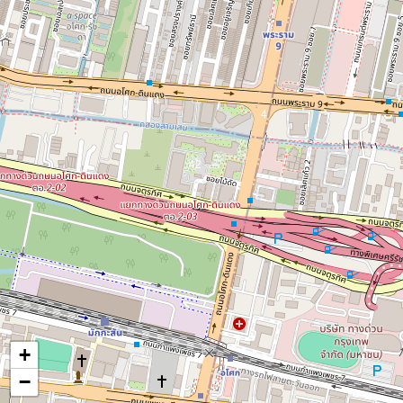
7
4
4
42
+
−