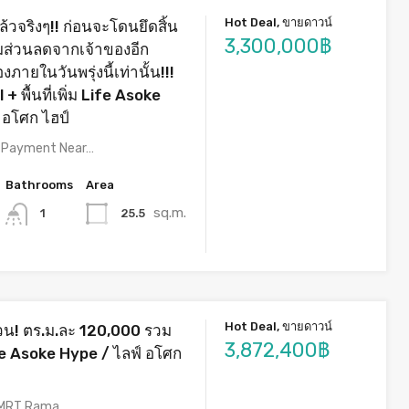
Hot Deal, ขายดาวน์
ล้วจริงๆ!! ก่อนจะโดนยึดสิ้น
3,300,000฿
้อมส่วนลดจากเจ้าของอีก
งภายในวันพรุ่งนี้เท่านั้น!!!
+ พื้นที่เพิ่ม Life Asoke
 อโศก ไฮป์
n Payment Near…
Bathrooms
Area
sq.m.
25.5
1
Hot Deal, ขายดาวน์
วน! ตร.ม.ละ 120,000 รวม
3,872,400฿
 Life Asoke Hype / ไลฟ์ อโศก
r MRT Rama…