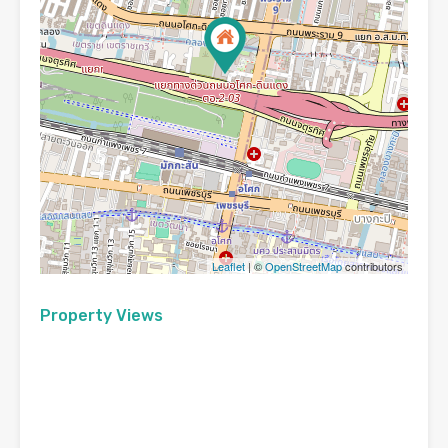
Leaflet
| ©
OpenStreetMap
contributors
Property Views