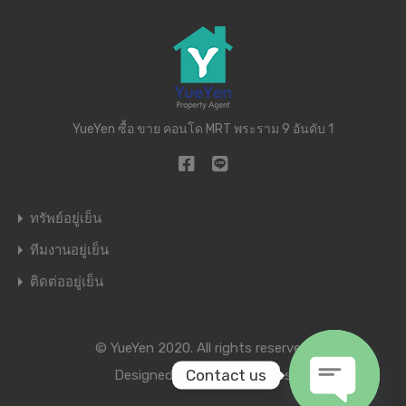
YueYen ซื้อ ขาย คอนโด MRT พระราม 9 อันดับ 1
ทรัพย์อยู่เย็น
ทีมงานอยู่เย็น
ติดต่ออยู่เย็น
© YueYen 2020. All rights reserved.
Contact us
Designed by
Inspiry Themes