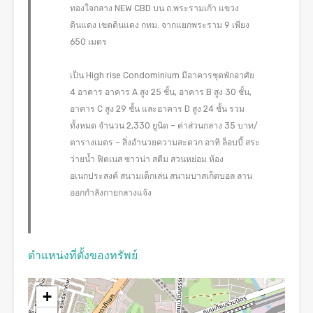
ทองใจกลาง NEW CBD บน ถ.พระรามเก้า แขวง
ดินแดง เขตดินแดง กทม. จากแยกพระราม 9 เพียง
650 เมตร
เป็น High rise Condominium มีอาคารชุดพักอาศัย
4 อาคาร อาคาร A สูง 25 ชั้น, อาคาร B สูง 30 ชั้น,
อาคาร C สูง 29 ชั้น และอาคาร D สูง 24 ชั้น รวม
ทั้งหมด จำนวน 2,330 ยูนิต – ค่าส่วนกลาง 35 บาท/
ตารางเมตร – สิ่งอำนวยความสะดวก อาทิ ล็อบบี้ สระ
ว่ายน้ำ ฟิตเนส ซาวน่า สตีม สวนหย่อม ห้อง
อเนกประสงค์ สนามเด็กเล่น สนามบาสเก็ตบอล ลาน
ออกกำลังกายกลางแจ้ง
ตำแหน่งที่ตั้งของทรัพย์
+