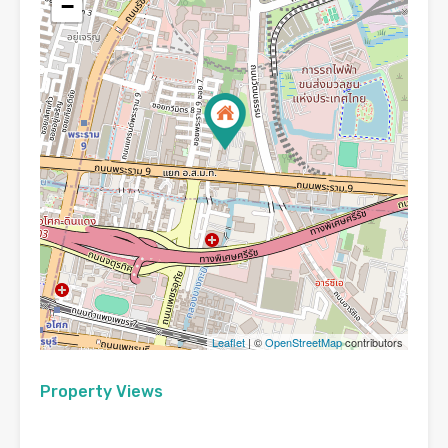
−
Leaflet
| ©
OpenStreetMap
contributors
Property Views