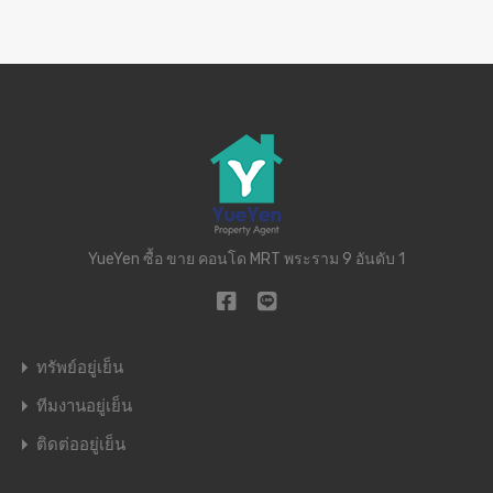
YueYen ซื้อ ขาย คอนโด MRT พระราม 9 อันดับ 1
ทรัพย์อยู่เย็น
ทีมงานอยู่เย็น
ติดต่ออยู่เย็น