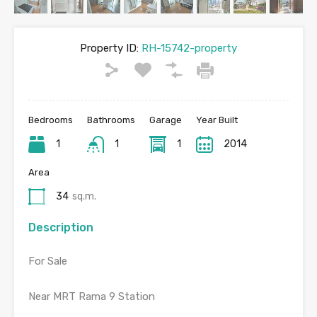
Property ID:
RH-15742-property
Bedrooms
Bathrooms
Garage
Year Built
1
1
1
2014
Area
34
sq.m.
Description
For Sale
Near MRT Rama 9 Station