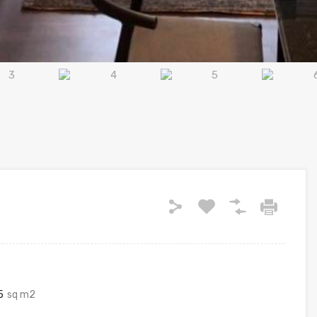
5
sq m2