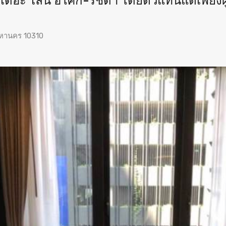
ดอะ ไลน์ อโศก-รัชดา โดยตัวแทนแต่เพียงผู้
มหานคร 10310