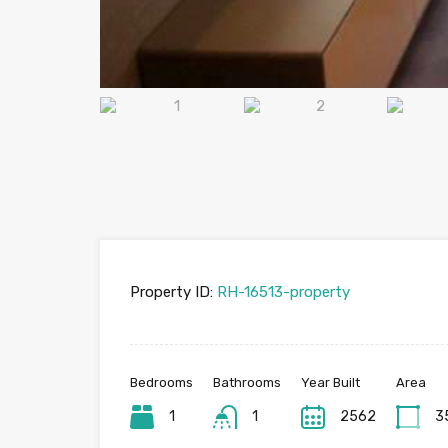
Property ID:
RH-16513-property
Bedrooms
Bathrooms
Year Built
Area
1
1
2562
3