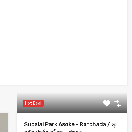
Hot Deal
Supalai Park Asoke – Ratchada / ศุภ