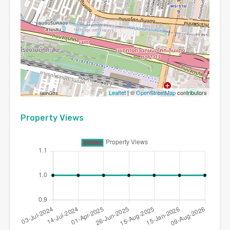
Leaflet
| ©
OpenStreetMap
contributors
Property Views