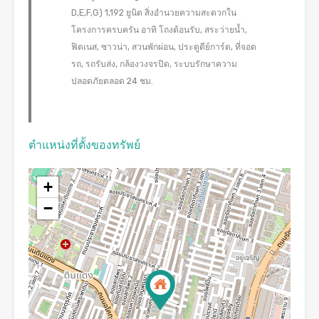
D,E,F,G) 1,192 ยูนิต สิ่งอำนวยความสะดวกใน
โครงการครบครัน อาทิ โถงต้อนรับ, สระว่ายน้ำ,
ฟิตเนส, ซาวน่า, สวนพักผ่อน, ประตูตีย์การ์ด, ที่จอด
รถ, รถรับส่ง, กล้องวงจรปิด, ระบบรักษาความ
ปลอดภัยตลอด 24 ชม.
ตำแหน่งที่ตั้งของทรัพย์
+
−