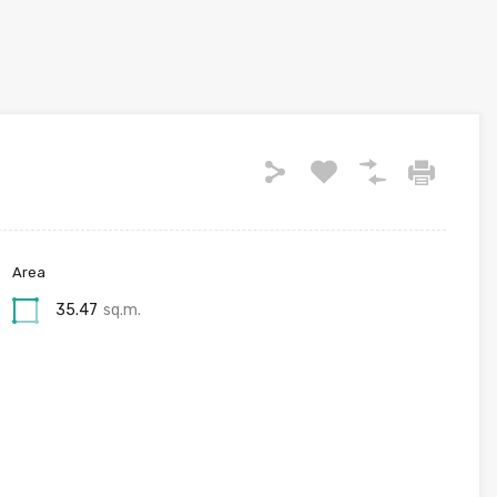
Area
35.47
sq.m.