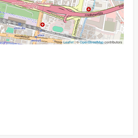
Leaflet
| ©
OpenStreetMap
contributors