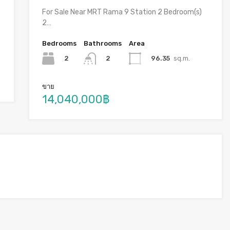
For Sale Near MRT Rama 9 Station 2 Bedroom(s)
2…
Bedrooms
Bathrooms
Area
2
96.35
sq.m.
2
ขาย
14,040,000฿