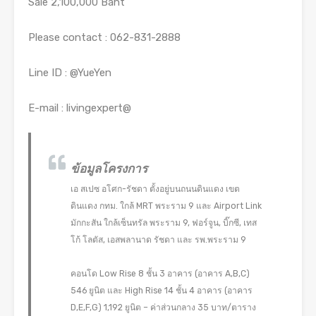
Sale 2,100,000 Baht
Please contact : 062-831-2888
Line ID : @YueYen
E-mail : livingexpert@
ข้อมูลโครงการ
เอ สเปซ อโศก-รัชดา ตั้งอยู่บนถนนดินแดง เขต
ดินแดง กทม. ใกล้ MRT พระราม 9 และ Airport Link
มักกะสัน ใกล้เซ็นทรัล พระราม 9, ฟอร์จูน, บิ๊กซี, เทส
โก้ โลตัส, เอสพลานาด รัชดา และ รพ.พระราม 9
คอนโด Low Rise 8 ชั้น 3 อาคาร (อาคาร A,B,C)
546 ยูนิต และ High Rise 14 ชั้น 4 อาคาร (อาคาร
D,E,F,G) 1,192 ยูนิต – ค่าส่วนกลาง 35 บาท/ตาราง