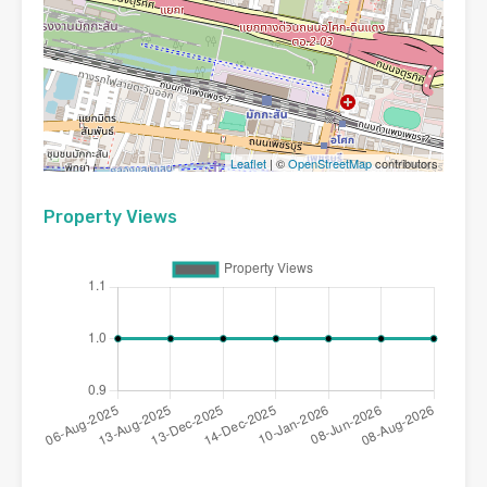
Leaflet
| ©
OpenStreetMap
contributors
Property Views