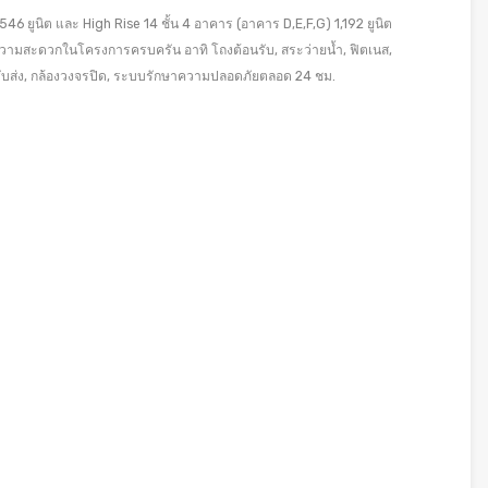
6 ยูนิต และ High Rise 14 ชั้น 4 อาคาร (อาคาร D,E,F,G) 1,192 ยูนิต
วามสะดวกในโครงการครบครัน อาทิ โถงต้อนรับ, สระว่ายน้ำ, ฟิตเนส,
รถรับส่ง, กล้องวงจรปิด, ระบบรักษาความปลอดภัยตลอด 24 ชม.