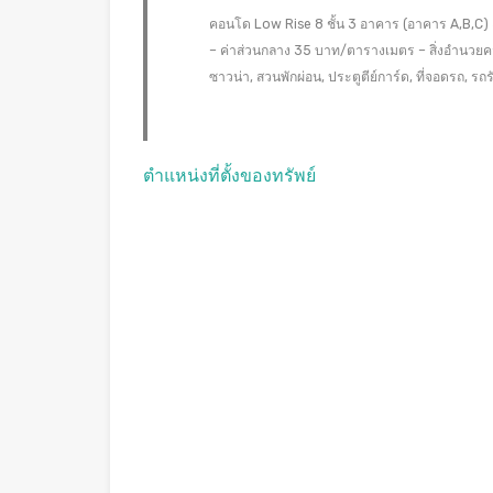
คอนโด Low Rise 8 ชั้น 3 อาคาร (อาคาร A,B,C) 54
– ค่าส่วนกลาง 35 บาท/ตารางเมตร – สิ่งอำนวยค
ซาวน่า, สวนพักผ่อน, ประตูตีย์การ์ด, ที่จอดรถ, 
ตำแหน่งที่ตั้งของทรัพย์