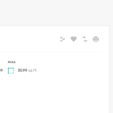
Area
09
30.99
sq ft