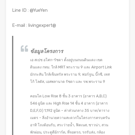
Line ID : @YueYen
E-mail : livingexpert@
ข้อมูลโครงการ
เอ สเปซ อโศก-รัชดา ตั้งอยู่บนถนนดินแดง เขต
ดินแดง กทม. ใกล้ MRT พระราม 9 และ Airport Link
มักกะสัน ใกล้เซ็นทรัล พระราม 9, ฟอร์จูน, บิ๊กซี, เทส
โก้ โลตัส, เอสพลานาด รัชดา และ รพ.พระราม 9
คอนโด Low Rise 8 ชั้น 3 อาคาร (อาคาร A,B,C)
546 ยูนิต และ High Rise 14 ชั้น 4 อาคาร (อาคาร
D,E,F,G) 1,192 ยูนิต – ค่าส่วนกลาง 35 บาท/ตาราง
เมตร – สิ่งอำนวยความสะดวกในโครงการครบครัน
อาทิ โถงต้อนรับ, สระว่ายน้ำ, ฟิตเนส, ซาวน่า, สวน
พักผ่อน, ประตูตีย์การ์ด, ที่จอดรถ, รถรับส่ง, กล้อง