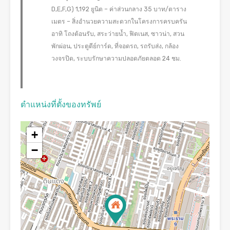
D,E,F,G) 1,192 ยูนิต – ค่าส่วนกลาง 35 บาท/ตาราง
เมตร – สิ่งอำนวยความสะดวกในโครงการครบครัน
อาทิ โถงต้อนรับ, สระว่ายน้ำ, ฟิตเนส, ซาวน่า, สวน
พักผ่อน, ประตูตีย์การ์ด, ที่จอดรถ, รถรับส่ง, กล้อง
วงจรปิด, ระบบรักษาความปลอดภัยตลอด 24 ชม.
ตำแหน่งที่ตั้งของทรัพย์
+
−