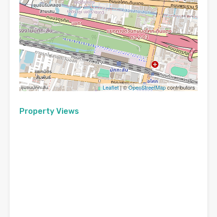
Leaflet
| ©
OpenStreetMap
contributors
Property Views