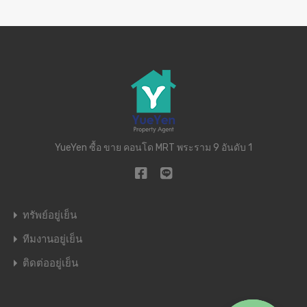
YueYen ซื้อ ขาย คอนโด MRT พระราม 9 อันดับ 1
ทรัพย์อยู่เย็น
ทีมงานอยู่เย็น
ติดต่ออยู่เย็น