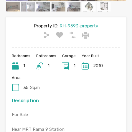
Property ID:
RH-9593-property
Bedrooms
Bathrooms
Garage
Year Built
1
1
1
2010
Area
35
Sq.m
Description
For Sale
Near MRT Rama 9 Station