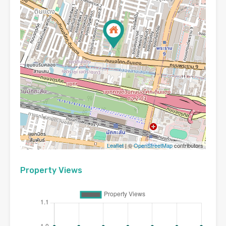
Leaflet
| ©
OpenStreetMap
contributors
Property Views