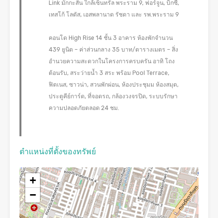
Link มักกะสัน ใกล้เซ็นทรัล พระราม 9, ฟอร์จูน, บิ๊กซี,
เทสโก้ โลตัส, เอสพลานาด รัชดา และ รพ.พระราม 9
คอนโด High Rise 14 ชั้น 3 อาคาร ห้องพักจำนวน
439 ยูนิต – ค่าส่วนกลาง 35 บาท/ตารางเมตร – สิ่ง
อำนวยความสะดวกในโครงการครบครัน อาทิ โถง
ต้อนรับ, สระว่ายน้ำ 3 สระ พร้อม Pool Terrace,
ฟิตเนส, ซาวน่า, สวนพักผ่อน, ห้องประชุมม ห้องสมุด,
ประตูคีย์การ์ด, ที่จอดรถ, กล้องวงจรปิด, ระบบรักษา
ความปลอดภัยตลอด 24 ชม.
ตำแหน่งที่ตั้งของทรัพย์
+
−