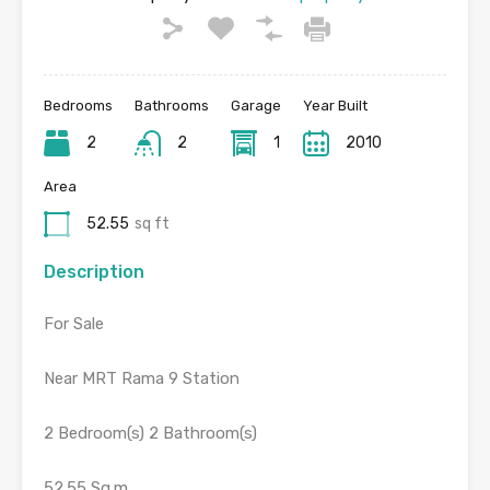
Bedrooms
Bathrooms
Garage
Year Built
2
2
1
2010
Area
52.55
sq ft
Description
For Sale
Near MRT Rama 9 Station
2 Bedroom(s) 2 Bathroom(s)
52.55 Sq.m.