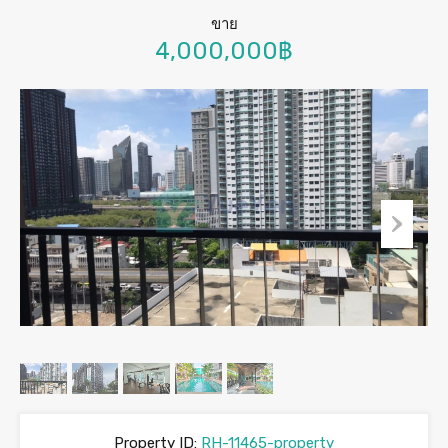
ขาย
4,000,000฿
Property ID:
RH-11465-property