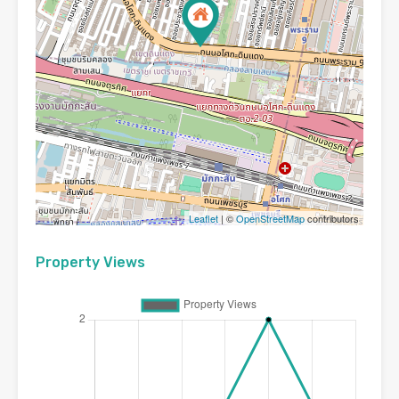
Leaflet
| ©
OpenStreetMap
contributors
Property Views