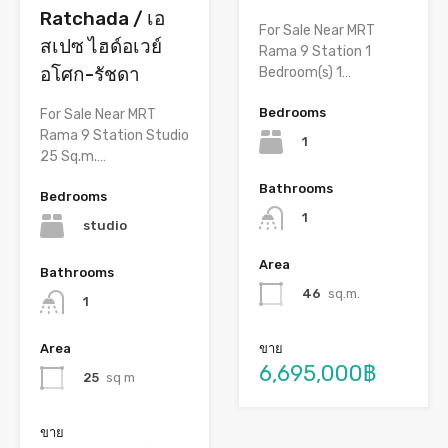
Ratchada / เอ
For Sale Near MRT
สเปซ ไฮด์อเวย์
Rama 9 Station 1
อโศก-รัชดา
Bedroom(s) 1…
Bedrooms
For Sale Near MRT
Rama 9 Station Studio
1
25 Sq.m.…
Bathrooms
Bedrooms
1
studio
Area
Bathrooms
46
sq.m.
1
Area
ขาย
6,695,000฿
25
sq m
ขาย