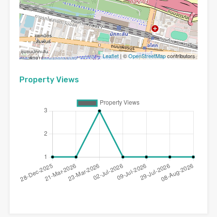
Leaflet
| ©
OpenStreetMap
contributors
Property Views