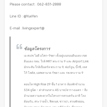
Please contact : 062-831-2888
Line ID : @YueYen
E-mail : livingexpert@
ข้อมูลโครงการ
เอ สเปซ ไอดี อโศก-รัชดา ตั้งอยู่บนถนนดินแดง เขต
ดินแดง กทม. ใกล้ MRT พระราม 9 และ Airport Link
มักกะสัน ใกล้เซ็นทรัล พระราม 9, ฟอร์จูน, บิ๊กซี, เทส
โก้ โลตัส, เอสพลานาด รัชดา และ รพ.พระราม 9
คอนโด High Rise 29 ชั้น 1 อาคาร ห้องพักจำนวน
534 ยูนิต – ค่าส่วนกลาง 45 บาท/ตารางเมตร – สิ่ง
อำนวยความสะดวกในโครงการครบครัน อาทิ โถง
ต้อนรับ, สระว่ายน้ำ, ฟิตเนส, ซาวน่า, สวนพักผ่อน,