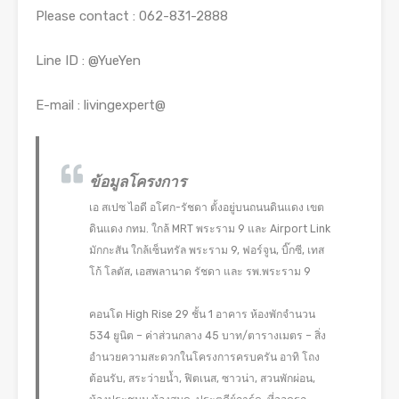
Please contact : 062-831-2888
Line ID : @YueYen
E-mail : livingexpert@
ข้อมูลโครงการ
เอ สเปซ ไอดี อโศก-รัชดา ตั้งอยู่บนถนนดินแดง เขต
ดินแดง กทม. ใกล้ MRT พระราม 9 และ Airport Link
มักกะสัน ใกล้เซ็นทรัล พระราม 9, ฟอร์จูน, บิ๊กซี, เทส
โก้ โลตัส, เอสพลานาด รัชดา และ รพ.พระราม 9
คอนโด High Rise 29 ชั้น 1 อาคาร ห้องพักจำนวน
534 ยูนิต – ค่าส่วนกลาง 45 บาท/ตารางเมตร – สิ่ง
อำนวยความสะดวกในโครงการครบครัน อาทิ โถง
ต้อนรับ, สระว่ายน้ำ, ฟิตเนส, ซาวน่า, สวนพักผ่อน,