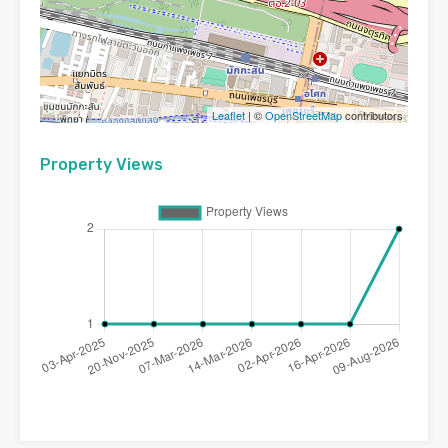
Leaflet
| ©
OpenStreetMap
contributors
Property Views