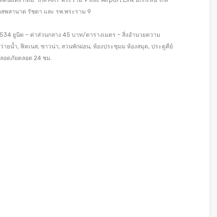
ขตดินแดง กทม. ใกล้ MRT พระราม 9 และ Airport Link มักกะสัน ใกล้
ัส, เอสพลานาด รัชดา และ รพ.พระราม 9
 534 ยูนิต – ค่าส่วนกลาง 45 บาท/ตารางเมตร – สิ่งอำนวยความ
น้ำ, ฟิตเนส, ซาวน่า, สวนพักผ่อน, ห้องประชุมม ห้องสมุด, ประตูคีย์
มปลอดภัยตลอด 24 ชม.