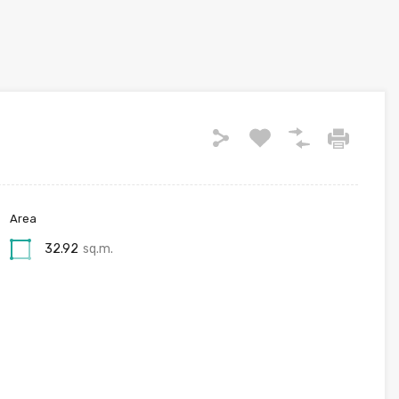
Area
32.92
sq.m.