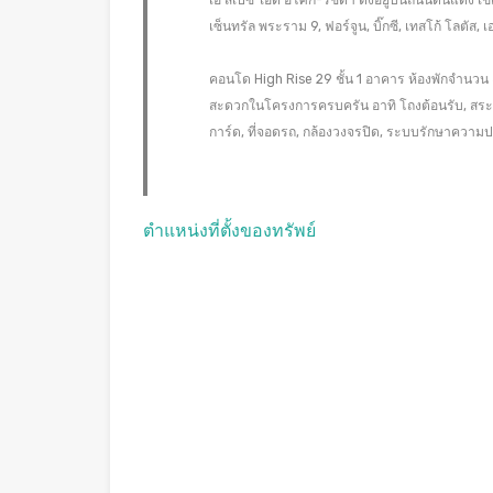
เอ สเปซ ไอดี อโศก-รัชดา ตั้งอยู่บนถนนดินแดง เ
เซ็นทรัล พระราม 9, ฟอร์จูน, บิ๊กซี, เทสโก้ โลต
คอนโด High Rise 29 ชั้น 1 อาคาร ห้องพักจำนวน
สะดวกในโครงการครบครัน อาทิ โถงต้อนรับ, สระว่าย
การ์ด, ที่จอดรถ, กล้องวงจรปิด, ระบบรักษาควา
ตำแหน่งที่ตั้งของทรัพย์