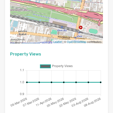
Leaflet
| ©
OpenStreetMap
contributors
Property Views