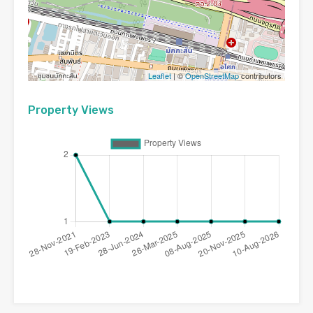
Leaflet
| ©
OpenStreetMap
contributors
Property Views