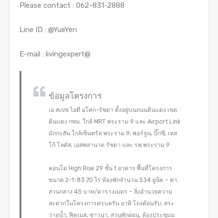
Please contact : 062-831-2888
Line ID : @YueYen
E-mail : livingexpert@
ข้อมูลโครงการ
เอ สเปซ ไอดี อโศก-รัชดา ตั้งอยู่บนถนนดินแดง เขต
ดินแดง กทม. ใกล้ MRT พระราม 9 และ Airport Link
มักกะสัน ใกล้เซ็นทรัล พระราม 9, ฟอร์จูน, บิ๊กซี, เทส
โก้ โลตัส, เอสพลานาด รัชดา และ รพ.พระราม 9
คอนโด High Rise 29 ชั้น 1 อาคาร พื้นที่โครงการ
ขนาด 2-1-83.70 ไร่ ห้องพักจำนวน 534 ยูนิต – ค่า
ส่วนกลาง 45 บาท/ตารางเมตร – สิ่งอำนวยความ
สะดวกในโครงการครบครัน อาทิ โถงต้อนรับ, สระ
ว่ายน้ำ, ฟิตเนส, ซาวน่า, สวนพักผ่อน, ห้องประชุมม