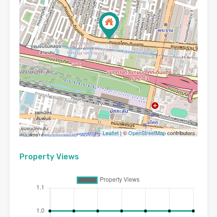
Leaflet
| ©
OpenStreetMap
contributors
Property Views