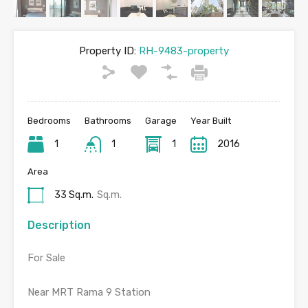
Property ID:
RH-9483-property
Bedrooms
Bathrooms
Garage
Year Built
1
1
1
2016
Area
33 Sq.m.
Sq.m.
Description
For Sale
Near MRT Rama 9 Station