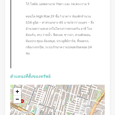
โก้ โลตัส, เอสพลานาด รัชดา และ รพ.พระราม 9
คอนโด High Rise 29 ชั้น 1 อาคาร ห้องพักจำนวน
534 ยูนิต – ค่าส่วนกลาง 45 บาท/ตารางเมตร – สิ่ง
อำนวยความสะดวกในโครงการครบครัน อาทิ โถง
ต้อนรับ, สระว่ายน้ำ, ฟิตเนส, ซาวน่า, สวนพักผ่อน,
ห้องประชุมม ห้องสมุด, ประตูคีย์การ์ด, ที่จอดรถ,
กล้องวงจรปิด, ระบบรักษาความปลอดภัยตลอด 24
ชม.
ตำแหน่งที่ตั้งของทรัพย์
+
−