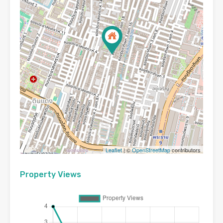
Leaflet
| ©
OpenStreetMap
contributors
Property Views