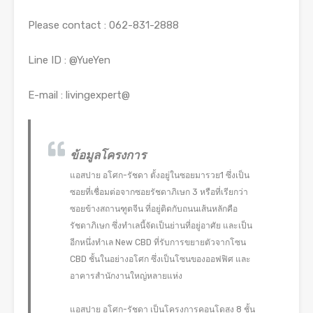
Please contact : 062-831-2888
Line ID : @YueYen
E-mail : livingexpert@
ข้อมูลโครงการ
แอสปาย อโศก-รัชดา ตั้งอยู่ในซอยมารวย1 ซึ่งเป็น
ซอยที่เชื่อมต่อจากซอยรัชดาภิเษก 3 หรือที่เรียกว่า
ซอยข้างสถานฑูตจีน ที่อยู่ติดกับถนนเส้นหลักคือ
รัชดาภิเษก ซึ่งทำเลนี้จัดเป็นย่านที่อยู่อาศัย และเป็น
อีกหนึ่งทำเล New CBD ที่รับการขยายตัวจากโซน
CBD ชั้นในอย่างอโศก ซึ่งเป็นโซนของออฟฟิศ และ
อาคารสำนักงานใหญ่หลายแห่ง
แอสปาย อโศก-รัชดา เป็นโครงการคอนโดสูง 8 ชั้น