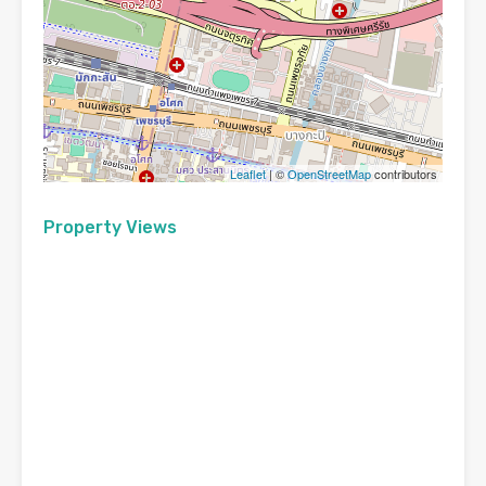
Leaflet
| ©
OpenStreetMap
contributors
Property Views