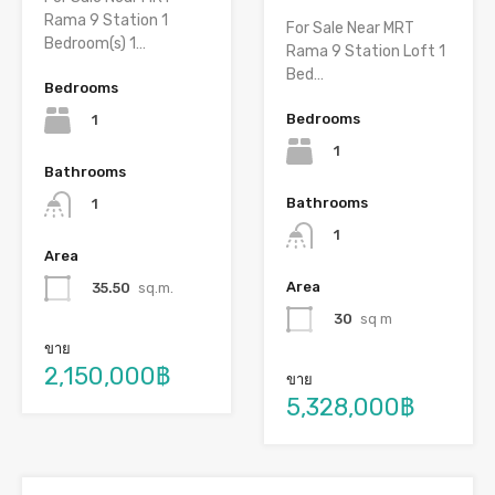
Rama 9 Station 1
For Sale Near MRT
Bedroom(s) 1…
Rama 9 Station Loft 1
Bed…
Bedrooms
Bedrooms
1
1
Bathrooms
Bathrooms
1
1
Area
Area
35.50
sq.m.
30
sq m
ขาย
2,150,000฿
ขาย
5,328,000฿