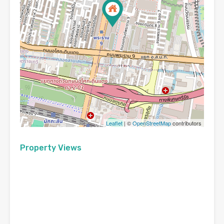
Leaflet
| ©
OpenStreetMap
contributors
Property Views