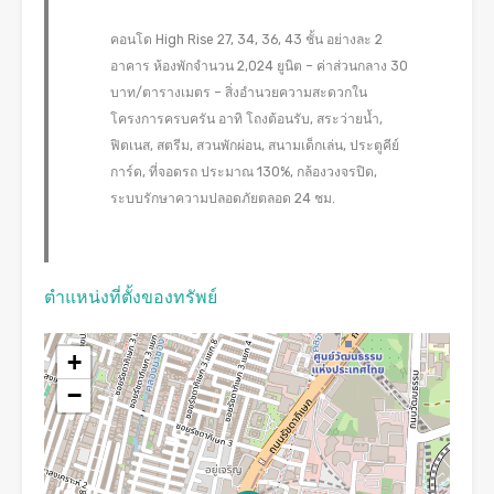
คอนโด High Rise 27, 34, 36, 43 ชั้น อย่างละ 2
อาคาร ห้องพักจำนวน 2,024 ยูนิต – ค่าส่วนกลาง 30
บาท/ตารางเมตร – สิ่งอำนวยความสะดวกใน
โครงการครบครัน อาทิ โถงต้อนรับ, สระว่ายน้ำ,
ฟิตเนส, สตรีม, สวนพักผ่อน, สนามเด็กเล่น, ประตูคีย์
การ์ด, ที่จอดรถ ประมาณ 130%, กล้องวงจรปิด,
ระบบรักษาความปลอดภัยตลอด 24 ชม.
ตำแหน่งที่ตั้งของทรัพย์
+
−