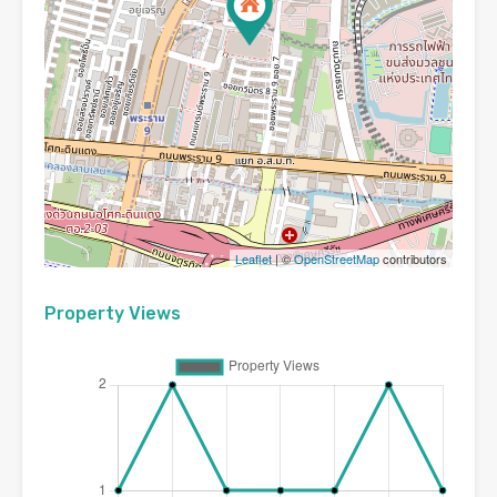
Leaflet
| ©
OpenStreetMap
contributors
Property Views