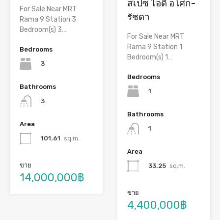
สเปซ ไอดี อโศก-
For Sale Near MRT
รัชดา
Rama 9 Station 3
Bedroom(s) 3…
For Sale Near MRT
Rama 9 Station 1
Bedrooms
Bedroom(s) 1…
3
Bedrooms
Bathrooms
1
3
Bathrooms
Area
1
101.61
sq.m.
Area
ขาย
33.25
sq.m.
14,000,000฿
ขาย
4,400,000฿