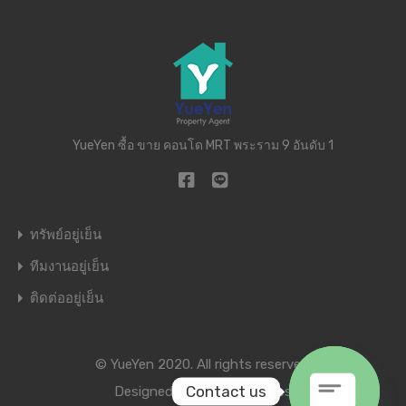
YueYen ซื้อ ขาย คอนโด MRT พระราม 9 อันดับ 1
ทรัพย์อยู่เย็น
ทีมงานอยู่เย็น
ติดต่ออยู่เย็น
© YueYen 2020. All rights reserved.
Contact us
Designed by
Inspiry Themes