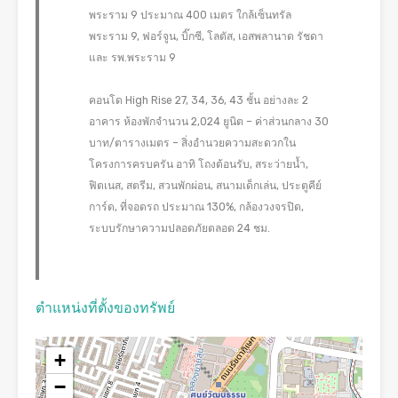
พระราม 9 ประมาณ 400 เมตร ใกล้เซ็นทรัล
พระราม 9, ฟอร์จูน, บิ๊กซี, โลตัส, เอสพลานาด รัชดา
และ รพ.พระราม 9
คอนโด High Rise 27, 34, 36, 43 ชั้น อย่างละ 2
อาคาร ห้องพักจำนวน 2,024 ยูนิต – ค่าส่วนกลาง 30
บาท/ตารางเมตร – สิ่งอำนวยความสะดวกใน
โครงการครบครัน อาทิ โถงต้อนรับ, สระว่ายน้ำ,
ฟิตเนส, สตรีม, สวนพักผ่อน, สนามเด็กเล่น, ประตูคีย์
การ์ด, ที่จอดรถ ประมาณ 130%, กล้องวงจรปิด,
ระบบรักษาความปลอดภัยตลอด 24 ชม.
ตำแหน่งที่ตั้งของทรัพย์
+
−