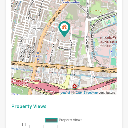
Leaflet
| ©
OpenStreetMap
contributors
Property Views