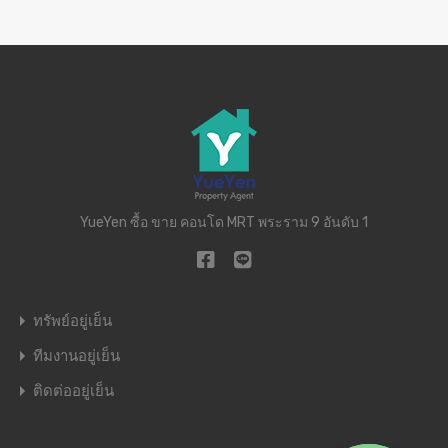
YueYen ซื้อ ขาย คอนโด MRT พระราม 9 อันดับ 1
ทรัพย์อยู่เย็น
ทีมงานอยู่เย็น
ติดต่ออยู่เย็น