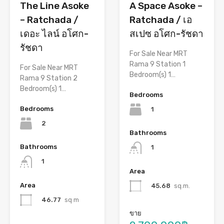
The Line Asoke
A Space Asoke –
– Ratchada /
Ratchada / เอ
เดอะ ไลน์ อโศก-
สเปซ อโศก-รัชดา
รัชดา
For Sale Near MRT
Rama 9 Station 1
For Sale Near MRT
Bedroom(s) 1…
Rama 9 Station 2
Bedroom(s) 1…
Bedrooms
Bedrooms
1
2
Bathrooms
Bathrooms
1
1
Area
Area
45.68
sq.m.
46.77
sq m
ขาย