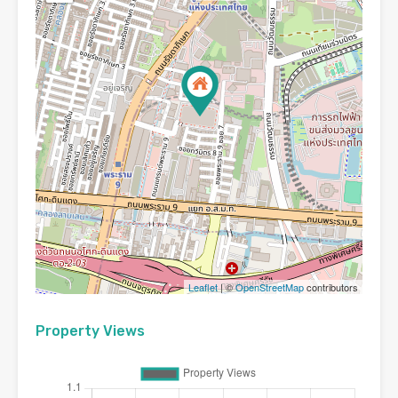
Leaflet
| ©
OpenStreetMap
contributors
Property Views