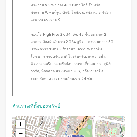
พระราม 9 ประมาณ 400 เมตร ใกล้เซ็นทรัล
พระราม 9, ฟอร์จูน, บิ๊กซี, โลตัส, เอสพลานาด รัชดา
และ รพ.พระราม 9
คอนโด High Rise 27, 34, 36, 43 ชั้น อย่างละ 2
อาคาร ห้องพักจำนวน 2,024 ยูนิต – ค่าส่วนกลาง 30
บาท/ตารางเมตร – สิ่งอำนวยความสะดวกใน
โครงการครบครัน อาทิ โถงต้อนรับ, สระว่ายน้ำ,
ฟิตเนส, สตรีม, สวนพักผ่อน, สนามเด็กเล่น, ประตูคีย์
การ์ด, ที่จอดรถ ประมาณ 130%, กล้องวงจรปิด,
ระบบรักษาความปลอดภัยตลอด 24 ชม.
ตำแหน่งที่ตั้งของทรัพย์
+
−