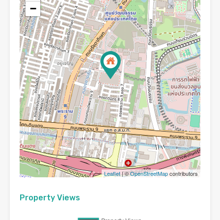
−
Leaflet
| ©
OpenStreetMap
contributors
Property Views