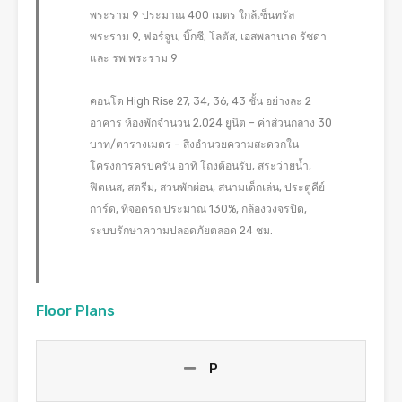
พระราม 9 ประมาณ 400 เมตร ใกล้เซ็นทรัล
พระราม 9, ฟอร์จูน, บิ๊กซี, โลตัส, เอสพลานาด รัชดา
และ รพ.พระราม 9
คอนโด High Rise 27, 34, 36, 43 ชั้น อย่างละ 2
อาคาร ห้องพักจำนวน 2,024 ยูนิต – ค่าส่วนกลาง 30
บาท/ตารางเมตร – สิ่งอำนวยความสะดวกใน
โครงการครบครัน อาทิ โถงต้อนรับ, สระว่ายน้ำ,
ฟิตเนส, สตรีม, สวนพักผ่อน, สนามเด็กเล่น, ประตูคีย์
การ์ด, ที่จอดรถ ประมาณ 130%, กล้องวงจรปิด,
ระบบรักษาความปลอดภัยตลอด 24 ชม.
Floor Plans
P