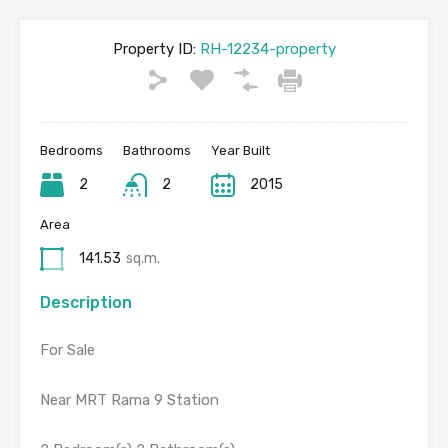
Property ID:
RH-12234-property
Bedrooms
Bathrooms
Year Built
2
2
2015
Area
141.53
sq.m.
Description
For Sale
Near MRT Rama 9 Station