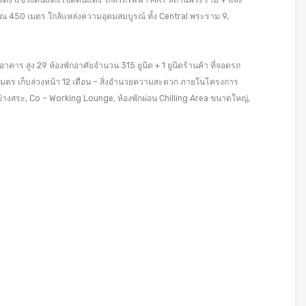
ดินแดง แขวงดินแดง เขตดินแดง ใกล้รถไฟฟ้า MRT สถานีพระราม 9 และ
ณ 450 เมตร ใกล้แหล่งความอุดมสมบูรณ์ ทั้ง Central พระราม 9,
าคาร สูง 29 ห้องพักอาศัยจำนวน 315 ยูนิต + 1 ยูนิตร้านค้า ที่จอดรถ
มตร เก็บล่วงหน้า 12 เดือน – สิ่งอำนวยความสะดวก ภายในโครงการ
ข้างสระ, Co – Working Lounge, ห้องพักผ่อน Chilling Area ขนาดใหญ่,