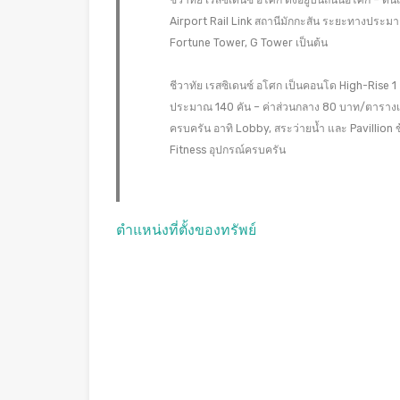
ชีวาทัย เรสซิเดนซ์ อโศก ตั้งอยู่บนถนนอโศก – 
Airport Rail Link สถานีมักกะสัน ระยะทางประมา
Fortune Tower, G Tower เป็นต้น
ชีวาทัย เรสซิเดนซ์ อโศก เป็นคอนโด High-Rise 1 อ
ประมาณ 140 คัน – ค่าส่วนกลาง 80 บาท/ตารางเ
ครบครัน อาทิ Lobby, สระว่ายน้ำ และ Pavillion 
Fitness อุปกรณ์ครบครัน
ตำแหน่งที่ตั้งของทรัพย์