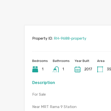
Property ID:
RH-9688-property
Bedrooms
Bathrooms
Year Built
Area
1
1
2017
3
Description
For Sale
Near MRT Rama 9 Station