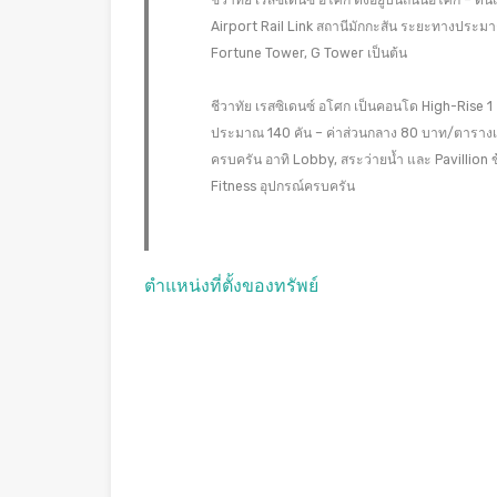
ชีวาทัย เรสซิเดนซ์ อโศก ตั้งอยู่บนถนนอโศก – 
Airport Rail Link สถานีมักกะสัน ระยะทางประมา
Fortune Tower, G Tower เป็นต้น
ชีวาทัย เรสซิเดนซ์ อโศก เป็นคอนโด High-Rise 1 อ
ประมาณ 140 คัน – ค่าส่วนกลาง 80 บาท/ตารางเ
ครบครัน อาทิ Lobby, สระว่ายน้ำ และ Pavillion 
Fitness อุปกรณ์ครบครัน
ตำแหน่งที่ตั้งของทรัพย์