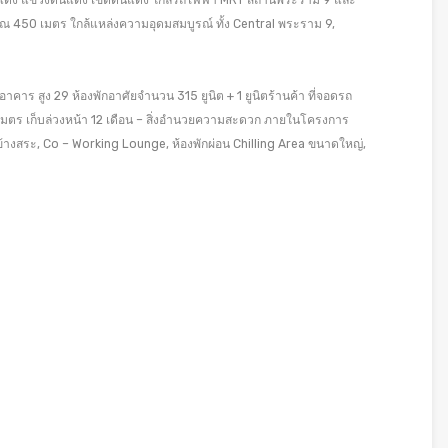
ดินแดง แขวงดินแดง เขตดินแดง ใกล้รถไฟฟ้า MRT สถานีพระราม 9 และ
ณ 450 เมตร ใกล้แหล่งความอุดมสมบูรณ์ ทั้ง Central พระราม 9,
าคาร สูง 29 ห้องพักอาศัยจำนวน 315 ยูนิต + 1 ยูนิตร้านค้า ที่จอดรถ
มตร เก็บล่วงหน้า 12 เดือน – สิ่งอำนวยความสะดวก ภายในโครงการ
ข้างสระ, Co – Working Lounge, ห้องพักผ่อน Chilling Area ขนาดใหญ่,