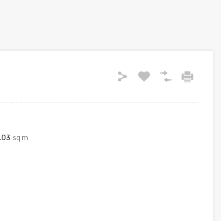
.03
sq m