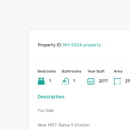
Property ID:
RH-9224-property
Bedrooms
Bathrooms
Year Built
Area
1
1
2017
29
Description
For Sale
Near MRT Rama 9 Station