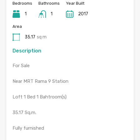
Bedrooms
Bathrooms
Year Built
1
1
2017
Area
35.17
sq m
Description
For Sale
Near MRT Rama 9 Station
Loft 1 Bed 1 Bahtroom(s)
35.17 Sq.m.
Fully furnished