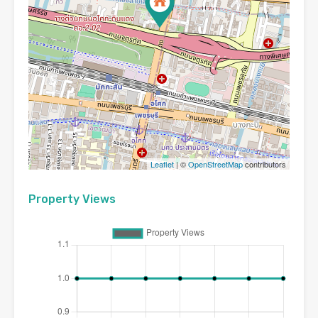
Leaflet
| ©
OpenStreetMap
contributors
Property Views