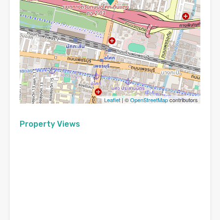
Leaflet
| ©
OpenStreetMap
contributors
Property Views