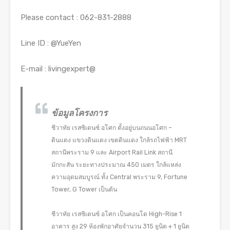
Please contact : 062-831-2888
Line ID : @YueYen
E-mail : livingexpert@
ข้อมูลโครงการ
ชีวาทัย เรสซิเดนซ์ อโศก ตั้งอยู่บนถนนอโศก –
ดินแดง แขวงดินแดง เขตดินแดง ใกล้รถไฟฟ้า MRT
สถานีพระราม 9 และ Airport Rail Link สถานี
มักกะสัน ระยะทางประมาณ 450 เมตร ใกล้แหล่ง
ความอุดมสมบูรณ์ ทั้ง Central พระราม 9, Fortune
Tower, G Tower เป็นต้น
ชีวาทัย เรสซิเดนซ์ อโศก เป็นคอนโด High-Rise 1
อาคาร สูง 29 ห้องพักอาศัยจำนวน 315 ยูนิต + 1 ยูนิต