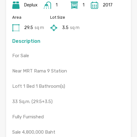
Deplux
1
1
2017
Area
Lot Size
29.5
sq m
3.5
sq m
Description
For Sale
Near MRT Rama 9 Station
Loft 1 Bed 1 Bathroom(s)
33 Sq.m. (29.5+3.5)
Fully Furnished
Sale 4,800,000 Baht