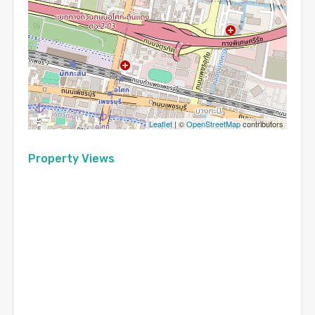
Leaflet
| ©
OpenStreetMap
contributors
Property Views