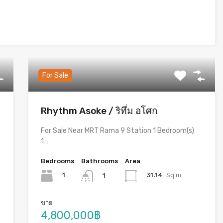
For Sale
Rhythm Asoke / ริทึ่ม อโศก
For Sale Near MRT Rama 9 Station 1 Bedroom(s)
1…
Bedrooms
Bathrooms
Area
1
31.14
Sq.m.
1
ขาย
4,800,000฿