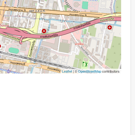
Leaflet
| ©
OpenStreetMap
contributors