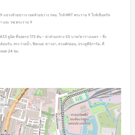
 9 แขวงห้วยขวาง เขตห้วยขวาง กทม. ใกล้ MRT พระราม 9 ใกล้เซ็นทรัล
ัชดา และ รพ.พระราม 9
33 ยูนิต ที่จอดรถ 173 คัน – ค่าส่วนกลาง 55 บาท/ตารางเมตร – สิ่ง
บ, สระว่ายน้ำ, ฟิตเนส, ซาวน่า, สวนพักผ่อน, ประตูคีย์การ์ด, ที่
ตลอด 24 ชม.