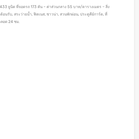
33 ยูนิต ที่จอดรถ 173 คัน – ค่าส่วนกลาง 55 บาท/ตารางเมตร – สิ่ง
บ, สระว่ายน้ำ, ฟิตเนส, ซาวน่า, สวนพักผ่อน, ประตูคีย์การ์ด, ที่
ตลอด 24 ชม.