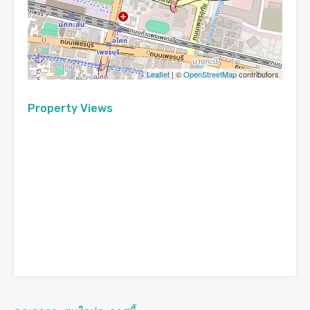
Leaflet
| ©
OpenStreetMap
contributors
Property Views