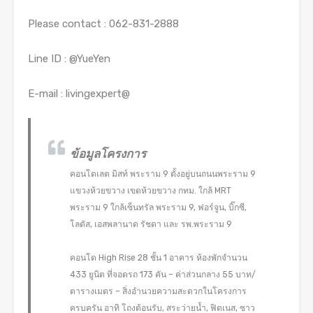
Please contact : 062-831-2888
Line ID : @YueYen
E-mail : livingexpert@
ข้อมูลโครงการ
คอนโดเลต มิสท์ พระราม 9 ตั้งอยู่บนถนนพระราม 9
แขวงห้วยขวาง เขตห้วยขวาง กทม. ใกล้ MRT
พระราม 9 ใกล้เซ็นทรัล พระราม 9, ฟอร์จูน, บิ๊กซี,
โลตัส, เอสพลานาด รัชดา และ รพ.พระราม 9
คอนโด High Rise 28 ชั้น 1 อาคาร ห้องพักจำนวน
433 ยูนิต ที่จอดรถ 173 คัน – ค่าส่วนกลาง 55 บาท/
ตารางเมตร – สิ่งอำนวยความสะดวกในโครงการ
ครบครัน อาทิ โถงต้อนรับ, สระว่ายน้ำ, ฟิตเนส, ซาว