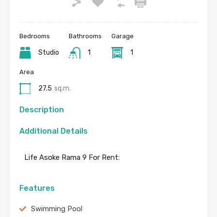
Bedrooms
Bathrooms
Garage
Studio
1
1
Area
27.5
sq.m.
Description
Additional Details
Life Asoke Rama 9 For Rent:
Features
Swimming Pool