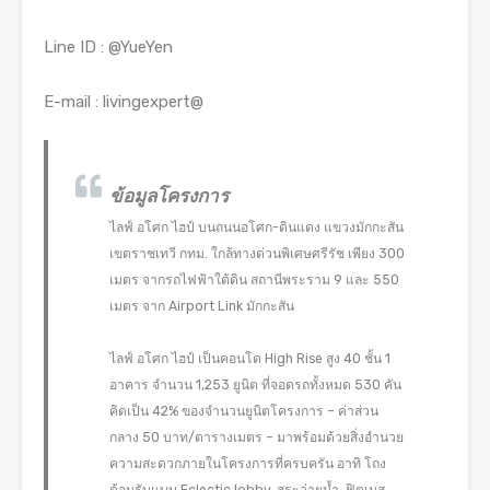
Line ID : @YueYen
E-mail : livingexpert@
ข้อมูลโครงการ
ไลฟ์ อโศก ไฮป์ บนถนนอโศก-ดินแดง แขวงมักกะสัน
เขตราชเทวี กทม. ใกล้ทางด่วนพิเศษศรีรัช เพียง 300
เมตร จากรถไฟฟ้าใต้ดิน สถานีพระราม 9 และ 550
เมตร จาก Airport Link มักกะสัน
ไลฟ์ อโศก ไฮป์ เป็นคอนโด High Rise สูง 40 ชั้น 1
อาคาร จำนวน 1,253 ยูนิต ที่จอดรถทั้งหมด 530 คัน
คิดเป็น 42% ของจำนวนยูนิตโครงการ – ค่าส่วน
กลาง 50 บาท/ตารางเมตร – มาพร้อมด้วยสิ่งอำนวย
ความสะดวกภายในโครงการที่ครบครัน อาทิ โถง