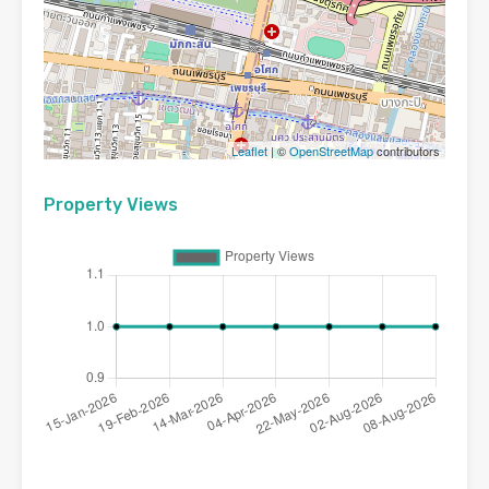
Leaflet
| ©
OpenStreetMap
contributors
Property Views