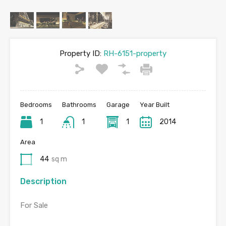
Property ID:
RH-6151-property
Bedrooms
Bathrooms
Garage
Year Built
1
1
1
2014
Area
44
sq m
Description
For Sale