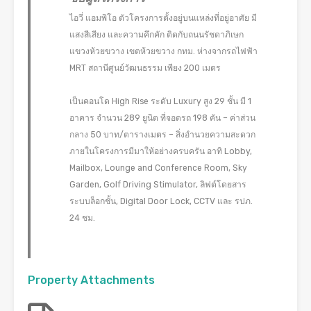
ไอวี่ แอมพิโอ ตัวโครงการตั้งอยู่บนแหล่งที่อยู่อาศัย มี
แสงสีเสียง และความคึกคัก ติดกับถนนรัชดาภิเษก
แขวงห้วยขวาง เขตห้วยขวาง กทม. ห่างจากรถไฟฟ้า
MRT สถานีศูนย์วัฒนธรรม เพียง 200 เมตร
เป็นคอนโด High Rise ระดับ Luxury สูง 29 ชั้น มี 1
อาคาร จำนวน 289 ยูนิต ที่จอดรถ 198 คัน – ค่าส่วน
กลาง 50 บาท/ตารางเมตร – สิ่งอำนวยความสะดวก
ภายในโครงการมีมาให้อย่างครบครัน อาทิ Lobby,
Mailbox, Lounge and Conference Room, Sky
Garden, Golf Driving Stimulator, ลิฟต์โดยสาร
ระบบล็อกชั้น, Digital Door Lock, CCTV และ รปภ.
24 ชม.
Property Attachments