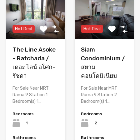
Hot Deal
Hot Deal
Siam
The Line Asoke
Condominium /
– Ratchada /
สยาม
เดอะ ไลน์ อโศก-
คอนโดมิเนียม
รัชดา
For Sale Near MRT
For Sale Near MRT
Rama 9 Station 2
Rama 9 Station 1
Bedroom(s) 1…
Bedroom(s) 1…
Bedrooms
Bedrooms
2
1
Bathrooms
Bathrooms